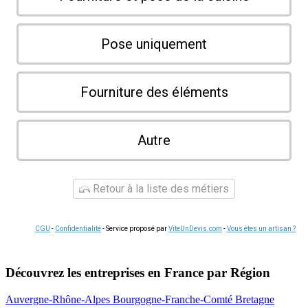
Pose uniquement
Fourniture des éléments
Autre
Retour à la liste des métiers
CGU
-
Confidentialité
- Service proposé par
ViteUnDevis.com
-
Vous êtes un artisan ?
Découvrez les entreprises en France par Région
Auvergne-Rhône-Alpes
Bourgogne-Franche-Comté
Bretagne