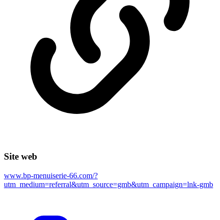
Site web
www.bp-menuiserie-66.com/?
utm_medium=referral&utm_source=gmb&utm_campaign=lnk-gmb