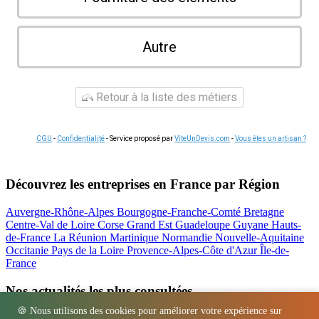
Autre
Retour à la liste des métiers
CGU
-
Confidentialité
- Service proposé par
ViteUnDevis.com
-
Vous êtes un artisan ?
Découvrez les entreprises en France par Région
Auvergne-Rhône-Alpes
Bourgogne-Franche-Comté
Bretagne
Centre-Val de Loire
Corse
Grand Est
Guadeloupe
Guyane
Hauts-
de-France
La Réunion
Martinique
Normandie
Nouvelle-Aquitaine
Occitanie
Pays de la Loire
Provence-Alpes-Côte d'Azur
Île-de-
France
Nos actualités les plus consultées
🍪 Nous utilisons des cookies pour améliorer votre expérience sur
Location bétonnière : guide complet et tarifs