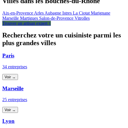
Villes dans les Bouches-du-Rhône
Aix-en-Provence
Arles
Aubagne
Istres
La Ciotat
Marignane
Marseille
Martigues
Salon-de-Provence
Vitrolles
Trouver un artisan expert ↑
Recherchez votre un cuisiniste parmi les
plus grandes villes
Paris
34 entreprises
Voir →
Marseille
25 entreprises
Voir →
Lyon