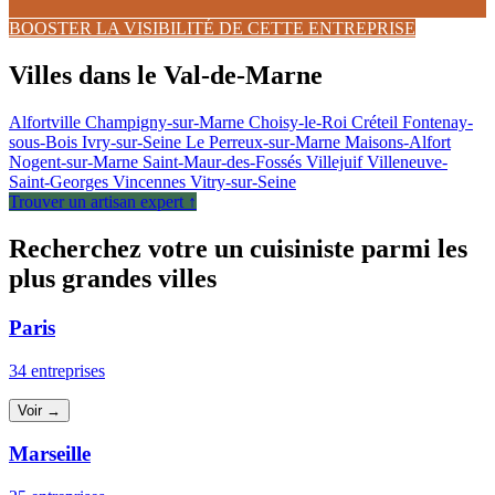
BOOSTER LA VISIBILITÉ DE CETTE ENTREPRISE
Villes dans le Val-de-Marne
Alfortville
Champigny-sur-Marne
Choisy-le-Roi
Créteil
Fontenay-
sous-Bois
Ivry-sur-Seine
Le Perreux-sur-Marne
Maisons-Alfort
Nogent-sur-Marne
Saint-Maur-des-Fossés
Villejuif
Villeneuve-
Saint-Georges
Vincennes
Vitry-sur-Seine
Trouver un artisan expert ↑
Recherchez votre un cuisiniste parmi les
plus grandes villes
Paris
34 entreprises
Voir →
Marseille