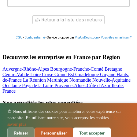
Retour à la liste des métiers
CGU
-
Confidentialité
- Service proposé par
ViteUnDevis.com
-
Vous êtes un artisan ?
Découvrez les entreprises en France par Région
Auvergne-Rhône-Alpes
Bourgogne-Franche-Comté
Bretagne
Centre-Val de Loire
Corse
Grand Est
Guadeloupe
Guyane
Hauts-
de-France
La Réunion
Martinique
Normandie
Nouvelle-Aquitaine
Occitanie
Pays de la Loire
Provence-Alpes-Côte d'Azur
Île-de-
France
Nos actualités les plus consultées
🍪 Nous utilisons des cookies pour améliorer votre expérience sur
Location bétonnière : guide complet et tarifs
notre site. En utilisant notre site, vous acceptez les cookies.
En
Régions
-
Départements
-
Villes
-
Entreprises
-
Marques
-
Contact
-
savoir plus
Espace presse
-
Mentions légales
Refuser
Personnaliser
Tout accepter
© 2026 Atelier La Boiserie. Tous droits réservés.