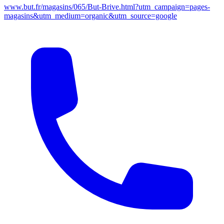
www.but.fr/magasins/065/But-Brive.html?utm_campaign=pages-
magasins&utm_medium=organic&utm_source=google