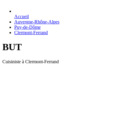
Accueil
Auvergne-Rhône-Alpes
Puy-de-Dôme
Clermont-Ferrand
BUT
Cuisiniste à Clermont-Ferrand