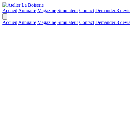
Accueil
Annuaire
Magazine
Simulateur
Contact
Demander 3 devis
Accueil
Annuaire
Magazine
Simulateur
Contact
Demander 3 devis