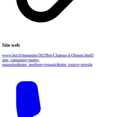
Site web
www.but.fr/magasins/302/But-Chateau-d-Olonne.html?
utm_campaign=pages-
magasins&utm_medium=organic&utm_source=google