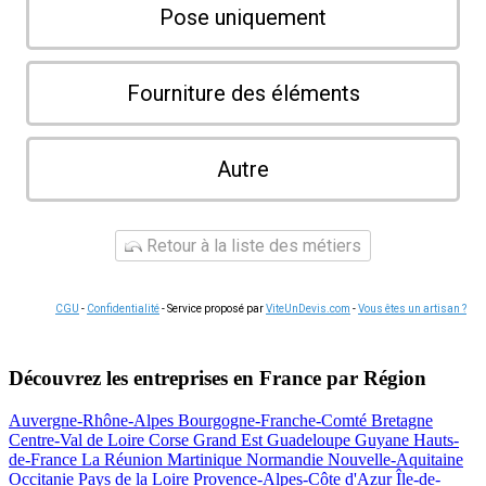
Pose uniquement
Fourniture des éléments
Autre
Retour à la liste des métiers
CGU
-
Confidentialité
- Service proposé par
ViteUnDevis.com
-
Vous êtes un artisan ?
Découvrez les entreprises en France par Région
Auvergne-Rhône-Alpes
Bourgogne-Franche-Comté
Bretagne
Centre-Val de Loire
Corse
Grand Est
Guadeloupe
Guyane
Hauts-
de-France
La Réunion
Martinique
Normandie
Nouvelle-Aquitaine
Occitanie
Pays de la Loire
Provence-Alpes-Côte d'Azur
Île-de-