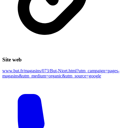
Site web
www.but.fr/magasins/073/But-Niort.html?utm_campaign=pages-
magasins&utm_medium=organic&utm_source=google