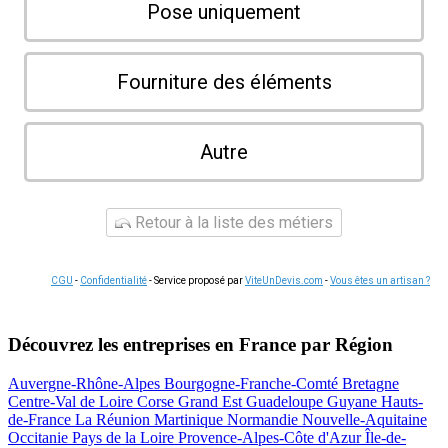
Pose uniquement
Fourniture des éléments
Autre
Retour à la liste des métiers
CGU
-
Confidentialité
- Service proposé par
ViteUnDevis.com
-
Vous êtes un artisan ?
Découvrez les entreprises en France par Région
Auvergne-Rhône-Alpes
Bourgogne-Franche-Comté
Bretagne
Centre-Val de Loire
Corse
Grand Est
Guadeloupe
Guyane
Hauts-
de-France
La Réunion
Martinique
Normandie
Nouvelle-Aquitaine
Occitanie
Pays de la Loire
Provence-Alpes-Côte d'Azur
Île-de-