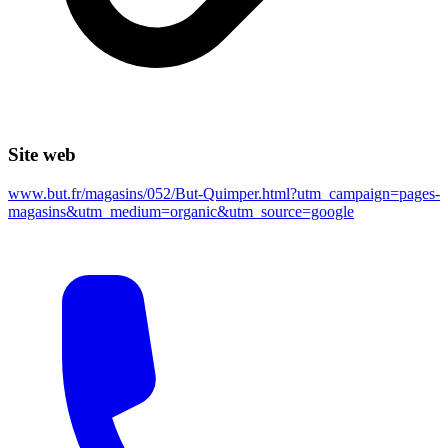
Site web
www.but.fr/magasins/052/But-Quimper.html?utm_campaign=pages-
magasins&utm_medium=organic&utm_source=google