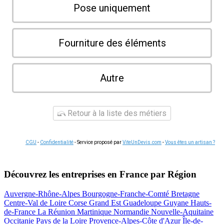
Pose uniquement
Fourniture des éléments
Autre
Retour à la liste des métiers
CGU
-
Confidentialité
- Service proposé par
ViteUnDevis.com
-
Vous êtes un artisan ?
Découvrez les entreprises en France par Région
Auvergne-Rhône-Alpes
Bourgogne-Franche-Comté
Bretagne
Centre-Val de Loire
Corse
Grand Est
Guadeloupe
Guyane
Hauts-
de-France
La Réunion
Martinique
Normandie
Nouvelle-Aquitaine
Occitanie
Pays de la Loire
Provence-Alpes-Côte d'Azur
Île-de-