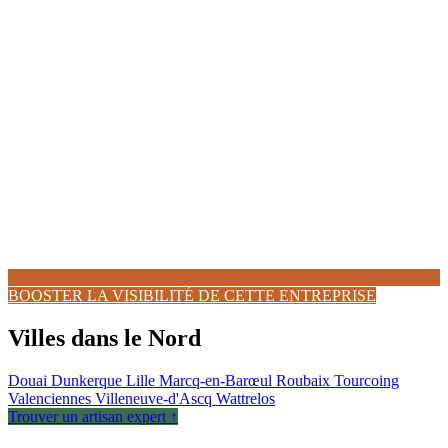
BOOSTER LA VISIBILITÉ DE CETTE ENTREPRISE
Villes dans le Nord
Douai
Dunkerque
Lille
Marcq-en-Barœul
Roubaix
Tourcoing
Valenciennes
Villeneuve-d'Ascq
Wattrelos
Trouver un artisan expert ↑