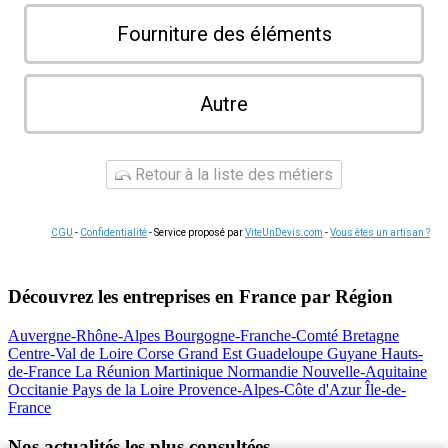
Fourniture des éléments
Autre
Retour à la liste des métiers
CGU
-
Confidentialité
- Service proposé par
ViteUnDevis.com
-
Vous êtes un artisan ?
Découvrez les entreprises en France par Région
Auvergne-Rhône-Alpes
Bourgogne-Franche-Comté
Bretagne
Centre-Val de Loire
Corse
Grand Est
Guadeloupe
Guyane
Hauts-
de-France
La Réunion
Martinique
Normandie
Nouvelle-Aquitaine
Occitanie
Pays de la Loire
Provence-Alpes-Côte d'Azur
Île-de-
France
Nos actualités les plus consultées