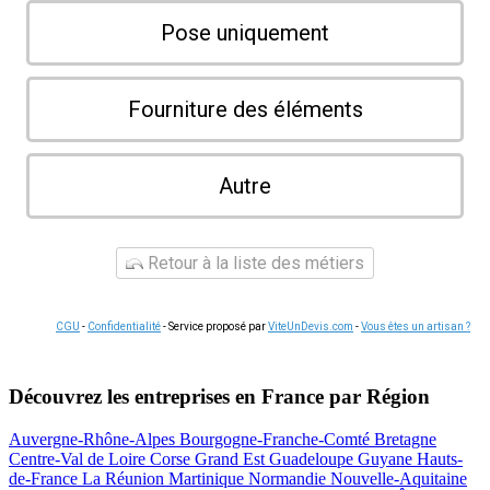
Pose uniquement
Fourniture des éléments
Autre
Retour à la liste des métiers
CGU
-
Confidentialité
- Service proposé par
ViteUnDevis.com
-
Vous êtes un artisan ?
Découvrez les entreprises en France par Région
Auvergne-Rhône-Alpes
Bourgogne-Franche-Comté
Bretagne
Centre-Val de Loire
Corse
Grand Est
Guadeloupe
Guyane
Hauts-
de-France
La Réunion
Martinique
Normandie
Nouvelle-Aquitaine