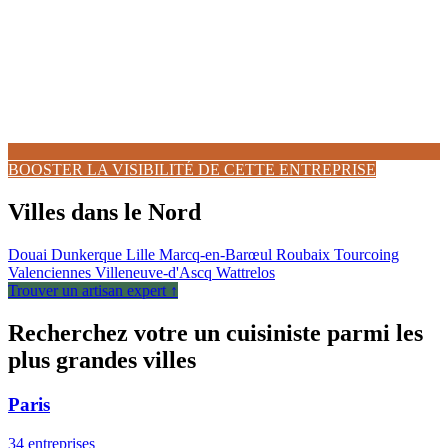
BOOSTER LA VISIBILITÉ DE CETTE ENTREPRISE
Villes dans le Nord
Douai
Dunkerque
Lille
Marcq-en-Barœul
Roubaix
Tourcoing
Valenciennes
Villeneuve-d'Ascq
Wattrelos
Trouver un artisan expert ↑
Recherchez votre un cuisiniste parmi les
plus grandes villes
Paris
34 entreprises