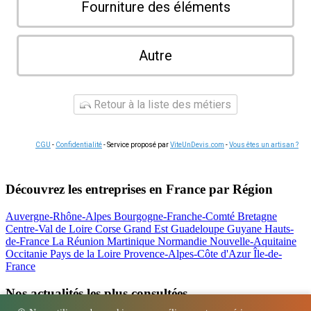
Fourniture des éléments
Autre
Retour à la liste des métiers
CGU
-
Confidentialité
- Service proposé par
ViteUnDevis.com
-
Vous êtes un artisan ?
Découvrez les entreprises en France par Région
Auvergne-Rhône-Alpes
Bourgogne-Franche-Comté
Bretagne
Centre-Val de Loire
Corse
Grand Est
Guadeloupe
Guyane
Hauts-
de-France
La Réunion
Martinique
Normandie
Nouvelle-Aquitaine
Occitanie
Pays de la Loire
Provence-Alpes-Côte d'Azur
Île-de-
France
Nos actualités les plus consultées