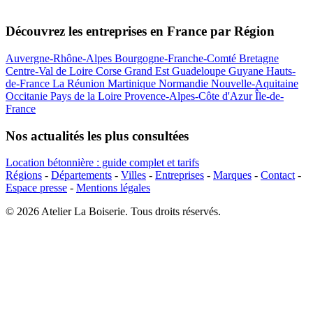
Découvrez les entreprises en France par Région
Auvergne-Rhône-Alpes
Bourgogne-Franche-Comté
Bretagne
Centre-Val de Loire
Corse
Grand Est
Guadeloupe
Guyane
Hauts-
de-France
La Réunion
Martinique
Normandie
Nouvelle-Aquitaine
Occitanie
Pays de la Loire
Provence-Alpes-Côte d'Azur
Île-de-
France
Nos actualités les plus consultées
Location bétonnière : guide complet et tarifs
Régions
-
Départements
-
Villes
-
Entreprises
-
Marques
-
Contact
-
Espace presse
-
Mentions légales
© 2026 Atelier La Boiserie. Tous droits réservés.