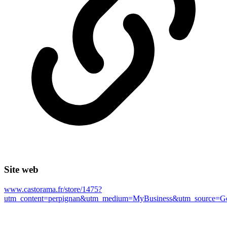
Site web
www.castorama.fr/store/1475?
utm_content=perpignan&utm_medium=MyBusiness&utm_source=G