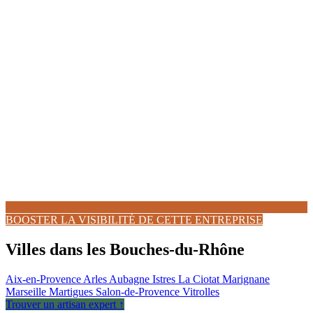
BOOSTER LA VISIBILITÉ DE CETTE ENTREPRISE
Villes dans les Bouches-du-Rhône
Aix-en-Provence
Arles
Aubagne
Istres
La Ciotat
Marignane
Marseille
Martigues
Salon-de-Provence
Vitrolles
Trouver un artisan expert ↑