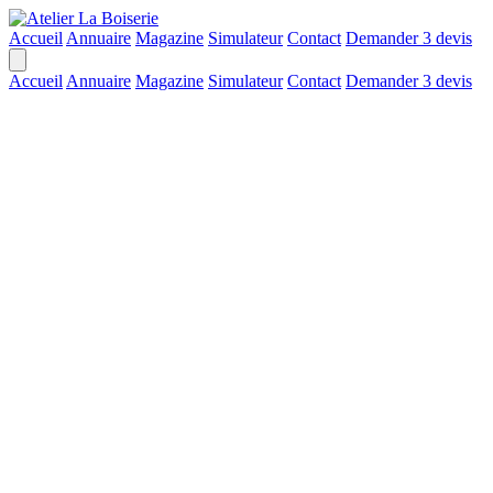
Accueil
Annuaire
Magazine
Simulateur
Contact
Demander 3 devis
Accueil
Annuaire
Magazine
Simulateur
Contact
Demander 3 devis