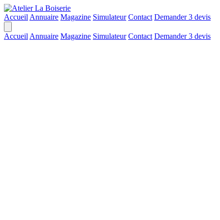
Accueil
Annuaire
Magazine
Simulateur
Contact
Demander 3 devis
Accueil
Annuaire
Magazine
Simulateur
Contact
Demander 3 devis