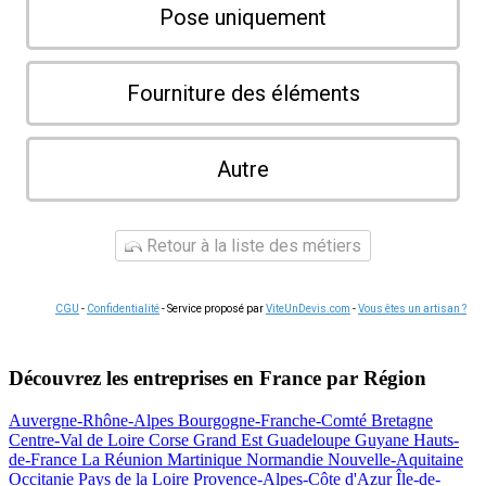
Pose uniquement
Fourniture des éléments
Autre
Retour à la liste des métiers
CGU
-
Confidentialité
- Service proposé par
ViteUnDevis.com
-
Vous êtes un artisan ?
Découvrez les entreprises en France par Région
Auvergne-Rhône-Alpes
Bourgogne-Franche-Comté
Bretagne
Centre-Val de Loire
Corse
Grand Est
Guadeloupe
Guyane
Hauts-
de-France
La Réunion
Martinique
Normandie
Nouvelle-Aquitaine
Occitanie
Pays de la Loire
Provence-Alpes-Côte d'Azur
Île-de-