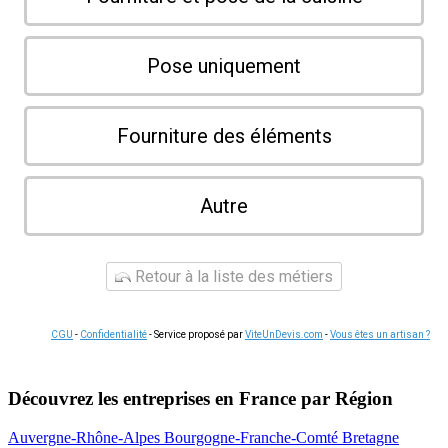
Pose uniquement
Fourniture des éléments
Autre
Retour à la liste des métiers
CGU
-
Confidentialité
- Service proposé par
ViteUnDevis.com
-
Vous êtes un artisan ?
Découvrez les entreprises en France par Région
Auvergne-Rhône-Alpes
Bourgogne-Franche-Comté
Bretagne