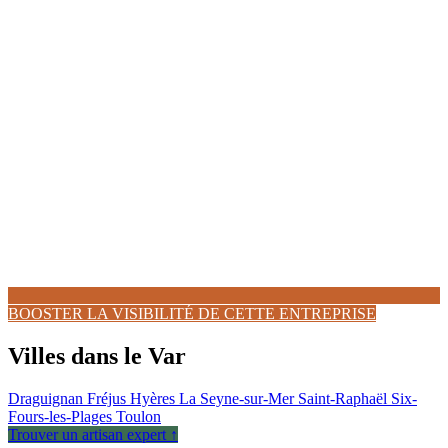
BOOSTER LA VISIBILITÉ DE CETTE ENTREPRISE
Villes dans le Var
Draguignan
Fréjus
Hyères
La Seyne-sur-Mer
Saint-Raphaël
Six-
Fours-les-Plages
Toulon
Trouver un artisan expert ↑