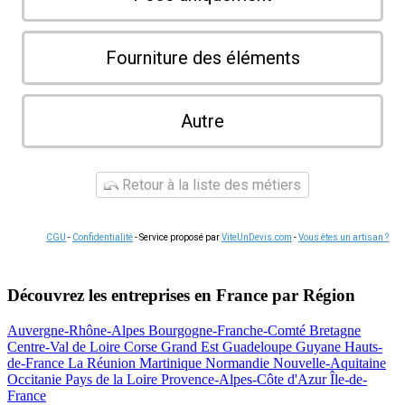
Fourniture des éléments
Autre
Retour à la liste des métiers
CGU
-
Confidentialité
- Service proposé par
ViteUnDevis.com
-
Vous êtes un artisan ?
Découvrez les entreprises en France par Région
Auvergne-Rhône-Alpes
Bourgogne-Franche-Comté
Bretagne
Centre-Val de Loire
Corse
Grand Est
Guadeloupe
Guyane
Hauts-
de-France
La Réunion
Martinique
Normandie
Nouvelle-Aquitaine
Occitanie
Pays de la Loire
Provence-Alpes-Côte d'Azur
Île-de-
France