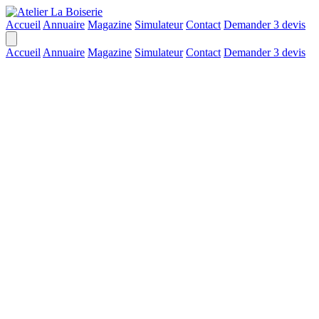
Accueil
Annuaire
Magazine
Simulateur
Contact
Demander 3 devis
Accueil
Annuaire
Magazine
Simulateur
Contact
Demander 3 devis