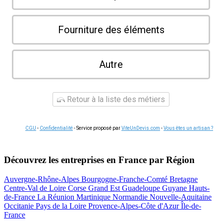
Fourniture des éléments
Autre
Retour à la liste des métiers
CGU
-
Confidentialité
- Service proposé par
ViteUnDevis.com
-
Vous êtes un artisan ?
Découvrez les entreprises en France par Région
Auvergne-Rhône-Alpes
Bourgogne-Franche-Comté
Bretagne
Centre-Val de Loire
Corse
Grand Est
Guadeloupe
Guyane
Hauts-
de-France
La Réunion
Martinique
Normandie
Nouvelle-Aquitaine
Occitanie
Pays de la Loire
Provence-Alpes-Côte d'Azur
Île-de-
France