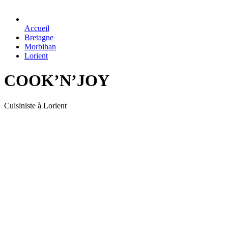
Accueil
Bretagne
Morbihan
Lorient
COOK’N’JOY
Cuisiniste à Lorient