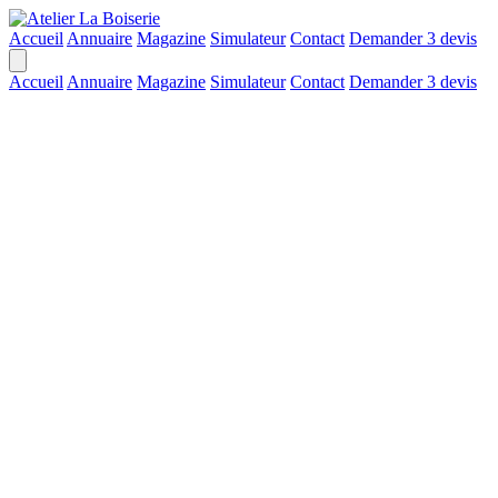
Accueil
Annuaire
Magazine
Simulateur
Contact
Demander 3 devis
Accueil
Annuaire
Magazine
Simulateur
Contact
Demander 3 devis