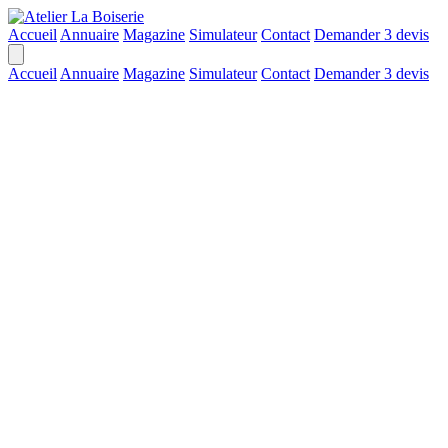
Accueil
Annuaire
Magazine
Simulateur
Contact
Demander 3 devis
Accueil
Annuaire
Magazine
Simulateur
Contact
Demander 3 devis