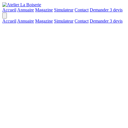
Accueil
Annuaire
Magazine
Simulateur
Contact
Demander 3 devis
Accueil
Annuaire
Magazine
Simulateur
Contact
Demander 3 devis