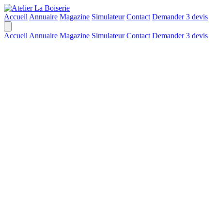
Accueil
Annuaire
Magazine
Simulateur
Contact
Demander 3 devis
Accueil
Annuaire
Magazine
Simulateur
Contact
Demander 3 devis