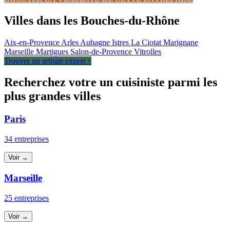
Villes dans les Bouches-du-Rhône
Aix-en-Provence
Arles
Aubagne
Istres
La Ciotat
Marignane
Marseille
Martigues
Salon-de-Provence
Vitrolles
Trouver un artisan expert ↑
Recherchez votre un cuisiniste parmi les
plus grandes villes
Paris
34 entreprises
Voir →
Marseille
25 entreprises
Voir →