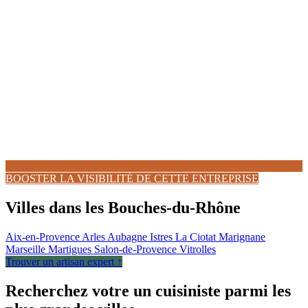
BOOSTER LA VISIBILITÉ DE CETTE ENTREPRISE
Villes dans les Bouches-du-Rhône
Aix-en-Provence
Arles
Aubagne
Istres
La Ciotat
Marignane
Marseille
Martigues
Salon-de-Provence
Vitrolles
Trouver un artisan expert ↑
Recherchez votre un cuisiniste parmi les