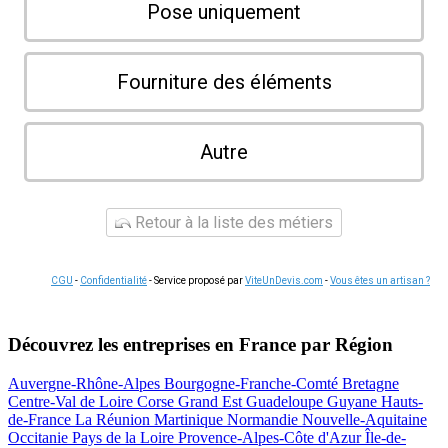
Pose uniquement
Fourniture des éléments
Autre
Retour à la liste des métiers
CGU
-
Confidentialité
- Service proposé par
ViteUnDevis.com
-
Vous êtes un artisan ?
Découvrez les entreprises en France par Région
Auvergne-Rhône-Alpes
Bourgogne-Franche-Comté
Bretagne
Centre-Val de Loire
Corse
Grand Est
Guadeloupe
Guyane
Hauts-
de-France
La Réunion
Martinique
Normandie
Nouvelle-Aquitaine
Occitanie
Pays de la Loire
Provence-Alpes-Côte d'Azur
Île-de-