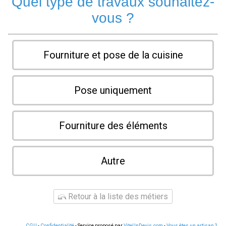
Quel type de travaux souhaitez-
vous ?
Fourniture et pose de la cuisine
Pose uniquement
Fourniture des éléments
Autre
Retour à la liste des métiers
CGU
-
Confidentialité
- Service proposé par
ViteUnDevis.com
-
Vous êtes un artisan ?