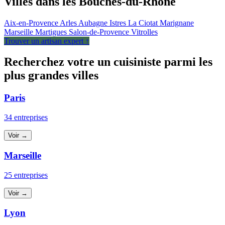
Villes dans les Bouches-du-Rhône
Aix-en-Provence
Arles
Aubagne
Istres
La Ciotat
Marignane
Marseille
Martigues
Salon-de-Provence
Vitrolles
Trouver un artisan expert ↑
Recherchez votre un cuisiniste parmi les
plus grandes villes
Paris
34 entreprises
Voir →
Marseille
25 entreprises
Voir →
Lyon