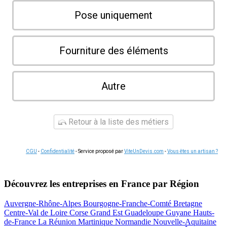
Pose uniquement
Fourniture des éléments
Autre
Retour à la liste des métiers
CGU
-
Confidentialité
- Service proposé par
ViteUnDevis.com
-
Vous êtes un artisan ?
Découvrez les entreprises en France par Région
Auvergne-Rhône-Alpes
Bourgogne-Franche-Comté
Bretagne
Centre-Val de Loire
Corse
Grand Est
Guadeloupe
Guyane
Hauts-
de-France
La Réunion
Martinique
Normandie
Nouvelle-Aquitaine