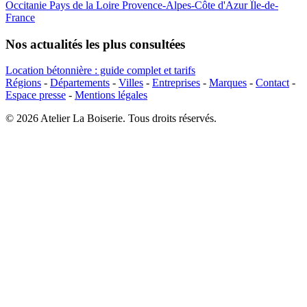
Occitanie
Pays de la Loire
Provence-Alpes-Côte d'Azur
Île-de-
France
Nos actualités les plus consultées
Location bétonnière : guide complet et tarifs
Régions
-
Départements
-
Villes
-
Entreprises
-
Marques
-
Contact
-
Espace presse
-
Mentions légales
© 2026 Atelier La Boiserie. Tous droits réservés.