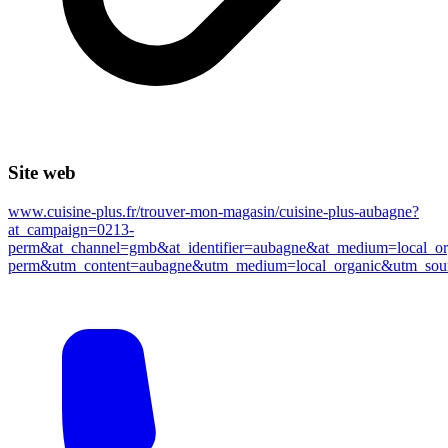
Site web
www.cuisine-plus.fr/trouver-mon-magasin/cuisine-plus-aubagne?
at_campaign=0213-
perm&at_channel=gmb&at_identifier=aubagne&at_medium=local_o
perm&utm_content=aubagne&utm_medium=local_organic&utm_so