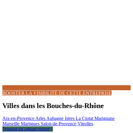
BOOSTER LA VISIBILITÉ DE CETTE ENTREPRISE
Villes dans les Bouches-du-Rhône
Aix-en-Provence
Arles
Aubagne
Istres
La Ciotat
Marignane
Marseille
Martigues
Salon-de-Provence
Vitrolles
Trouver un artisan expert ↑