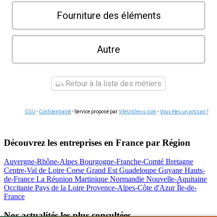
Fourniture des éléments
Autre
Retour à la liste des métiers
CGU
-
Confidentialité
- Service proposé par
ViteUnDevis.com
-
Vous êtes un artisan ?
Découvrez les entreprises en France par Région
Auvergne-Rhône-Alpes
Bourgogne-Franche-Comté
Bretagne
Centre-Val de Loire
Corse
Grand Est
Guadeloupe
Guyane
Hauts-
de-France
La Réunion
Martinique
Normandie
Nouvelle-Aquitaine
Occitanie
Pays de la Loire
Provence-Alpes-Côte d'Azur
Île-de-
France
Nos actualités les plus consultées