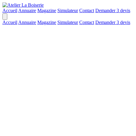
Accueil
Annuaire
Magazine
Simulateur
Contact
Demander 3 devis
Accueil
Annuaire
Magazine
Simulateur
Contact
Demander 3 devis