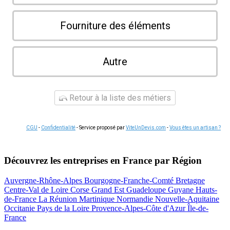
Fourniture des éléments
Autre
Retour à la liste des métiers
CGU
-
Confidentialité
- Service proposé par
ViteUnDevis.com
-
Vous êtes un artisan ?
Découvrez les entreprises en France par Région
Auvergne-Rhône-Alpes
Bourgogne-Franche-Comté
Bretagne
Centre-Val de Loire
Corse
Grand Est
Guadeloupe
Guyane
Hauts-
de-France
La Réunion
Martinique
Normandie
Nouvelle-Aquitaine
Occitanie
Pays de la Loire
Provence-Alpes-Côte d'Azur
Île-de-
France