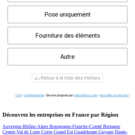
Pose uniquement
Fourniture des éléments
Autre
Retour à la liste des métiers
CGU
-
Confidentialité
- Service proposé par
ViteUnDevis.com
-
Vous êtes un artisan ?
Découvrez les entreprises en France par Région
Auvergne-Rhône-Alpes
Bourgogne-Franche-Comté
Bretagne
Centre-Val de Loire
Corse
Grand Est
Guadeloupe
Guyane
Hauts-