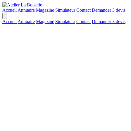
Accueil
Annuaire
Magazine
Simulateur
Contact
Demander 3 devis
Accueil
Annuaire
Magazine
Simulateur
Contact
Demander 3 devis