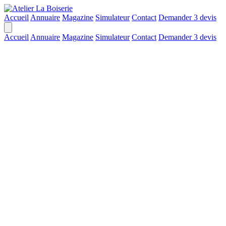
Accueil
Annuaire
Magazine
Simulateur
Contact
Demander 3 devis
Accueil
Annuaire
Magazine
Simulateur
Contact
Demander 3 devis