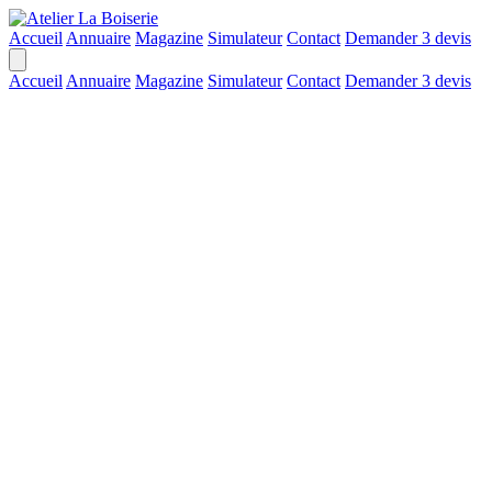
Accueil
Annuaire
Magazine
Simulateur
Contact
Demander 3 devis
Accueil
Annuaire
Magazine
Simulateur
Contact
Demander 3 devis