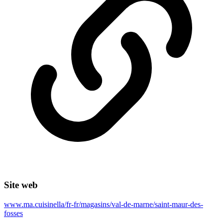
Site web
www.ma.cuisinella/fr-fr/magasins/val-de-marne/saint-maur-des-
fosses