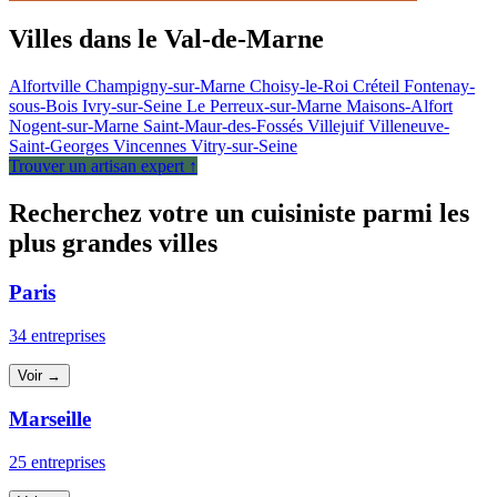
Villes dans le Val-de-Marne
Alfortville
Champigny-sur-Marne
Choisy-le-Roi
Créteil
Fontenay-
sous-Bois
Ivry-sur-Seine
Le Perreux-sur-Marne
Maisons-Alfort
Nogent-sur-Marne
Saint-Maur-des-Fossés
Villejuif
Villeneuve-
Saint-Georges
Vincennes
Vitry-sur-Seine
Trouver un artisan expert ↑
Recherchez votre un cuisiniste parmi les
plus grandes villes
Paris
34 entreprises
Voir →
Marseille
25 entreprises