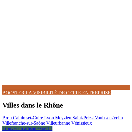
BOOSTER LA VISIBILITÉ DE CETTE ENTREPRISE
Villes dans le Rhône
Bron
Caluire-et-Cuire
Lyon
Meyzieu
Saint-Priest
Vaulx-en-Velin
Villefranche-sur-Saône
Villeurbanne
Vénissieux
Trouver un artisan expert ↑