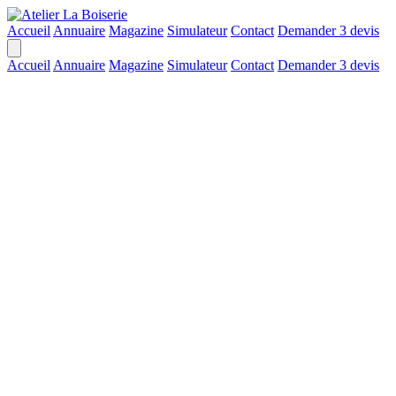
Accueil
Annuaire
Magazine
Simulateur
Contact
Demander 3 devis
Accueil
Annuaire
Magazine
Simulateur
Contact
Demander 3 devis