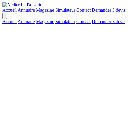
Accueil
Annuaire
Magazine
Simulateur
Contact
Demander 3 devis
Accueil
Annuaire
Magazine
Simulateur
Contact
Demander 3 devis