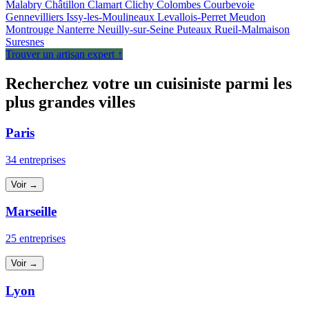
Malabry
Châtillon
Clamart
Clichy
Colombes
Courbevoie
Gennevilliers
Issy-les-Moulineaux
Levallois-Perret
Meudon
Montrouge
Nanterre
Neuilly-sur-Seine
Puteaux
Rueil-Malmaison
Suresnes
Trouver un artisan expert ↑
Recherchez votre un cuisiniste parmi les
plus grandes villes
Paris
34 entreprises
Voir →
Marseille
25 entreprises
Voir →
Lyon