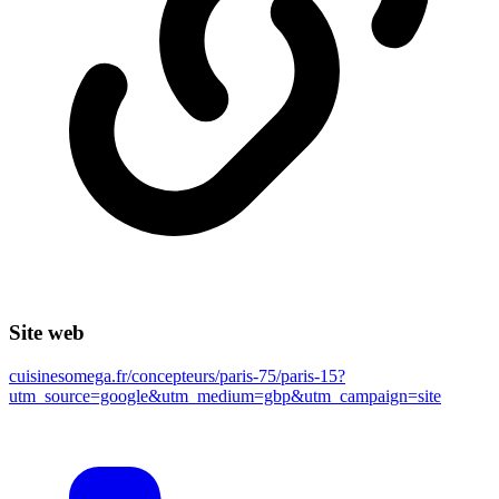
Site web
cuisinesomega.fr/concepteurs/paris-75/paris-15?
utm_source=google&utm_medium=gbp&utm_campaign=site