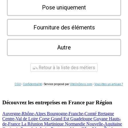
Pose uniquement
Fourniture des éléments
Autre
Retour à la liste des métiers
CGU
-
Confidentialité
- Service proposé par
ViteUnDevis.com
-
Vous êtes un artisan ?
Découvrez les entreprises en France par Région
Auvergne-Rhône-Alpes
Bourgogne-Franche-Comté
Bretagne
Centre-Val de Loire
Corse
Grand Est
Guadeloupe
Guyane
Hauts-
de-France
La Réunion
Martinique
Normandie
Nouvelle-Aquitaine