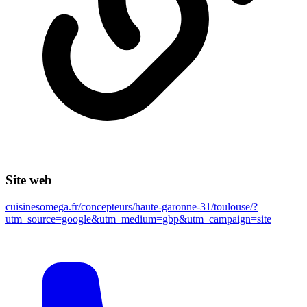
Site web
cuisinesomega.fr/concepteurs/haute-garonne-31/toulouse/?
utm_source=google&utm_medium=gbp&utm_campaign=site