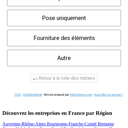
Pose uniquement
Fourniture des éléments
Autre
Retour à la liste des métiers
CGU
-
Confidentialité
- Service proposé par
ViteUnDevis.com
-
Vous êtes un artisan ?
Découvrez les entreprises en France par Région
Auvergne-Rhône-Alpes
Bourgogne-Franche-Comté
Bretagne