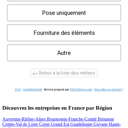
Pose uniquement
Fourniture des éléments
Autre
Retour à la liste des métiers
CGU
-
Confidentialité
- Service proposé par
ViteUnDevis.com
-
Vous êtes un artisan ?
Découvrez les entreprises en France par Région
Auvergne-Rhône-Alpes
Bourgogne-Franche-Comté
Bretagne
Centre-Val de Loire
Corse
Grand Est
Guadeloupe
Guyane
Hauts-