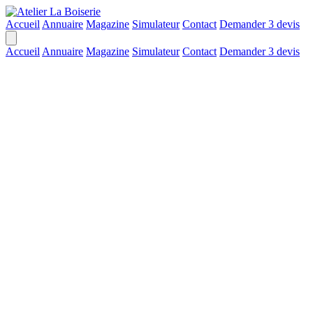
Accueil
Annuaire
Magazine
Simulateur
Contact
Demander 3 devis
Accueil
Annuaire
Magazine
Simulateur
Contact
Demander 3 devis