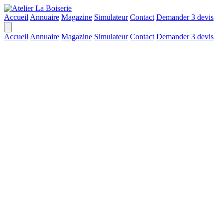
Accueil
Annuaire
Magazine
Simulateur
Contact
Demander 3 devis
Accueil
Annuaire
Magazine
Simulateur
Contact
Demander 3 devis