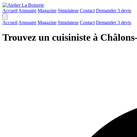
Accueil
Annuaire
Magazine
Simulateur
Contact
Demander 3 devis
Accueil
Annuaire
Magazine
Simulateur
Contact
Demander 3 devis
Trouvez un cuisiniste à Châlo